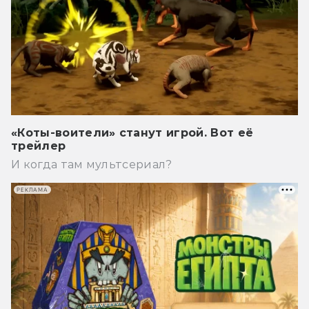
«Коты-воители» станут игрой. Вот её
трейлер
И когда там мультсериал?
РЕКЛАМА