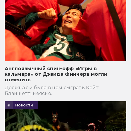
Англоязычный спин-офф «Игры в
кальмара» от Дэвида Финчера могли
отменить
Должна ли была в нем сыграть Кейт
Бланшетт, неясно.
Новости