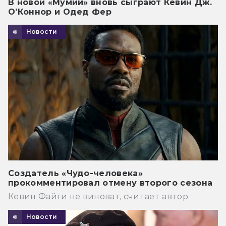
В новой «Мумии» вновь сыграют Кевин Дж.
О’Коннор и Одед Фер
Новости
Создатель «Чудо-человека»
прокомментировал отмену второго сезона
Кевин Файги не виноват, считает автор.
Новости