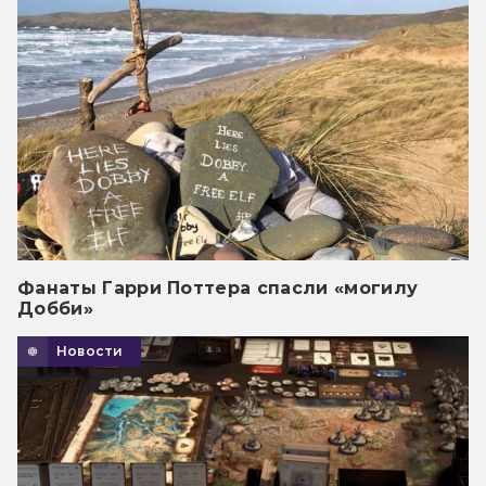
Фанаты Гарри Поттера спасли «могилу
Добби»
Новости