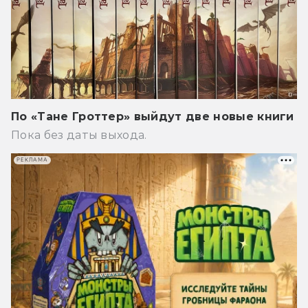
По «Тане Гроттер» выйдут две новые книги
Пока без даты выхода.
РЕКЛАМА