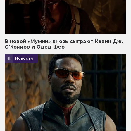
В новой «Мумии» вновь сыграют Кевин Дж.
О’Коннор и Одед Фер
Новости