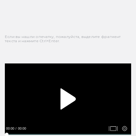
Если вы нашли опечатку, пожалуйста, выделите фрагмент
текста и нажмите Ctrl+Enter.
00:00
00:00