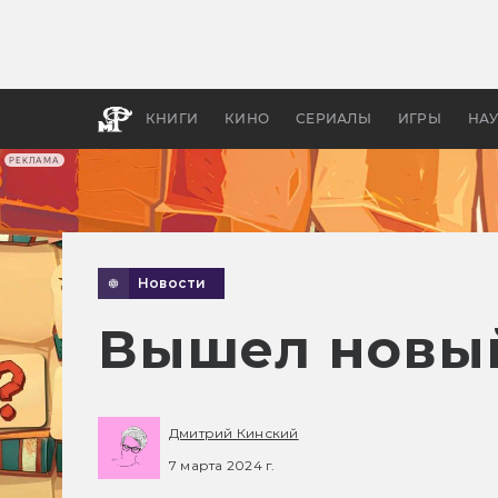
Как с
фильм
бы «В
КНИГИ
КИНО
СЕРИАЛЫ
ИГРЫ
НА
РЕКЛАМА
Новости
Вышел новый
Дмитрий Кинский
7 марта 2024 г.