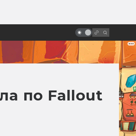
от
«Алиса в Стране чудес» и её
адаптации: всё страньше и
страньше!
а по Fallout