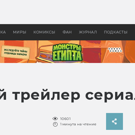
оздавались «Страшилы»:
«Одиссея» Нолана: что эт
, без которого не было
фильм сделал с Гомером и
ластелина колец»
Древней Грецией
УКА
МИРЫ
КОМИКСЫ
ФАН
ЖУРНАЛ
ПОДКАСТЫ
 трейлер сериал
10601
1 минута на чтение