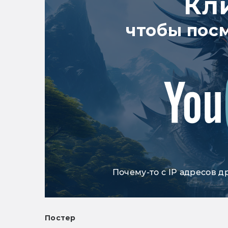
Кл
чтобы пос
Почему-то с IP адресов д
Постер