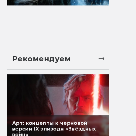
Рекомендуем
Арт: концепты к черновой
версии IX эпизода «Звёздных
войн»