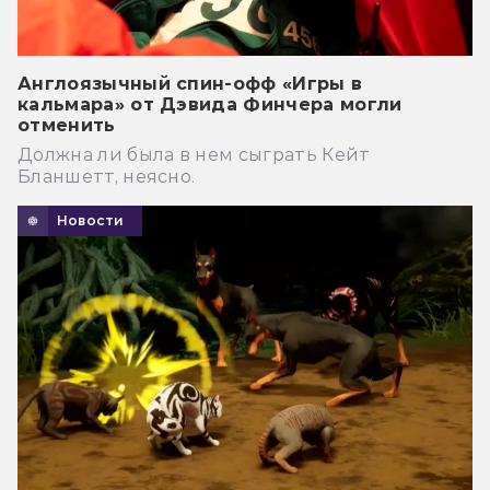
Англоязычный спин-офф «Игры в
кальмара» от Дэвида Финчера могли
отменить
Должна ли была в нем сыграть Кейт
Бланшетт, неясно.
Новости