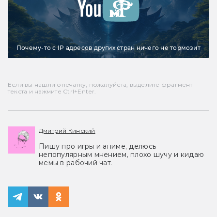
Почему-то с IP адресов других стран ничего не тормозит
Если вы нашли опечатку, пожалуйста, выделите фрагмент
текста и нажмите Ctrl+Enter.
Дмитрий Кинский
Пишу про игры и аниме, делюсь
непопулярным мнением, плохо шучу и кидаю
мемы в рабочий чат.