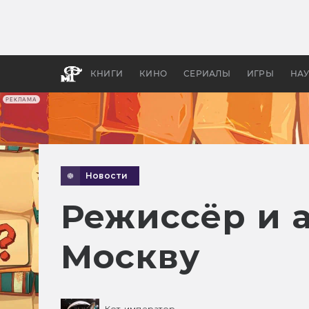
Как с
фильм
бы «В
КНИГИ
КИНО
СЕРИАЛЫ
ИГРЫ
НА
РЕКЛАМА
Новости
Режиссёр и 
Москву
Кот-император