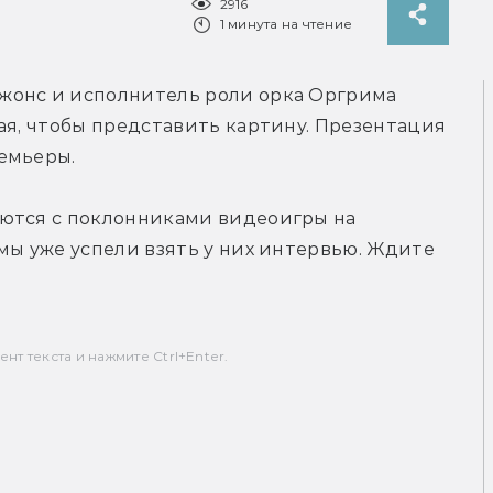
2916
1 минута на чтение
жонс и исполнитель роли орка Оргрима 
ая, чтобы представить картину. Презентация 
емьеры.
ются с поклонниками видеоигры на 
мы уже успели взять у них интервью. Ждите 
т текста и нажмите Ctrl+Enter.