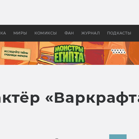
оздавались «Страшилы»:
«Одиссея» Нолана: что эт
, без которого не было
фильм сделал с Гомером и
ластелина колец»
Древней Грецией
УКА
МИРЫ
КОМИКСЫ
ФАН
ЖУРНАЛ
ПОДКАСТЫ
актёр «Варкрафт