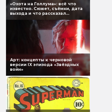
«Охота на Голлума»: всё что
известно. Сюжет, съёмки, дата
выхода и что рассказал
Гэндальф
Арт: концепты к черновой
версии IX эпизода «Звёздных
войн»