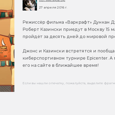
27 апреля 2016 г.
Режиссёр фильма «Варкрафт» Дункан Д
Роберт Казински приедут в Москву 15 м
пройдёт за десять дней до мировой пр
Джонс и Казински встретятся и пообща
киберспортивном турнире Epicenter. А 
его на сайте в ближайшее время!
Если вы нашли опечатку, пожалуйста, выделите фрагмен