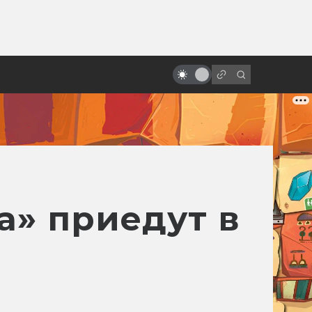
от
Помянем киновселенную DC: все
фильмы от худшего к лучшему
а» приедут в