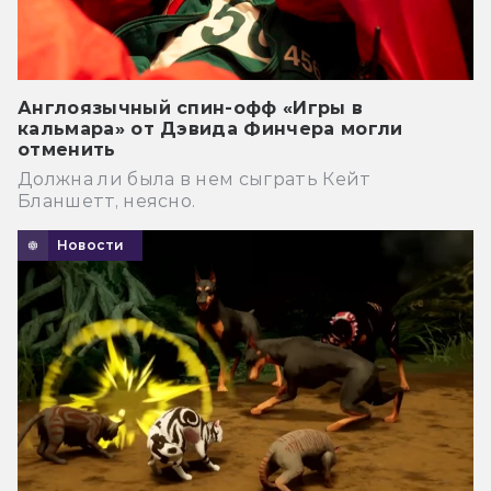
Англоязычный спин-офф «Игры в
кальмара» от Дэвида Финчера могли
отменить
Должна ли была в нем сыграть Кейт
Бланшетт, неясно.
Новости