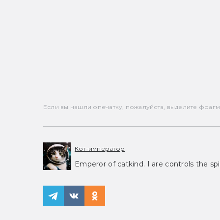
Если вы нашли опечатку, пожалуйста, выделите фрагмен
Кот-император
Emperor of catkind. I are controls the spi