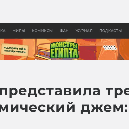
 фильмы смотреть в
Как создавались «Страшил
те 2026? В мире —
фильм, без которого не б
липсис, в России —
бы «Властелина колец»
ие комедии
УКА
МИРЫ
КОМИКСЫ
ФАН
ЖУРНАЛ
ПОДКАСТЫ
 представила тр
мический джем: