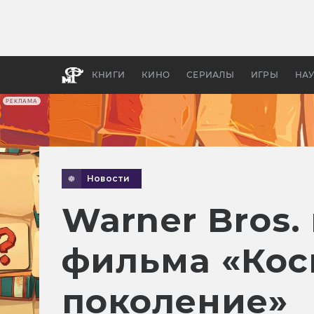
Какие
авгус
апока
детск
КНИГИ
КИНО
СЕРИАЛЫ
ИГРЫ
НА
РЕКЛАМА
Новости
Warner Bros.
фильма «Кос
поколение»