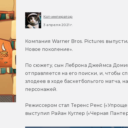
Кот-император
3 апреля 2021 г.
Компания Warner Bros. Pictures выпуст
Новое поколение».
По сюжету, сын Леброна Джеймса Домин
отправляется на его поиски, и, чтобы с
злодеев в ходе баскетбольгого матча, 
персонажей.
Режиссером стал Теренс Ренс («Упрощен
выступил Райан Куглер («Черная Пантер