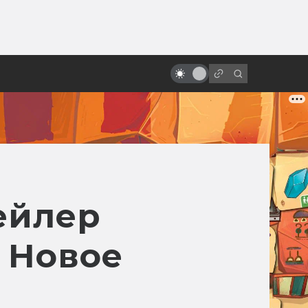
ы»:
Как создавалась техника из
ыло
«Назад в будущее 2»: концепт-
арты
ейлер
 Новое