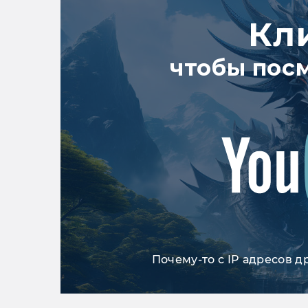
Кл
чтобы пос
Почему-то с IP адресов д