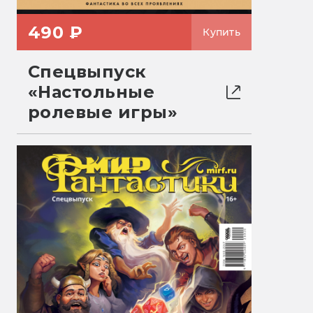
490 ₽
Купить
Спецвыпуск
«Настольные
ролевые игры»