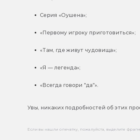
Серия «Оушена»;
«Первому игроку приготовиться»;
«Там, где живут чудовища»;
«Я — легенда»;
«Всегда говори "да"».
Увы, никаких подробностей об этих прое
Если вы нашли опечатку, пожалуйста, выделите фрагмен