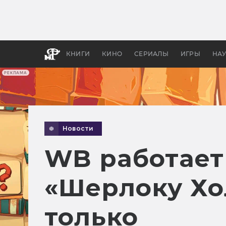
Как с
фильм
бы «В
КНИГИ
КИНО
СЕРИАЛЫ
ИГРЫ
НА
РЕКЛАМА
Новости
WB работает
«Шерлоку Хол
только