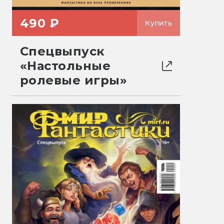
490 ₽
Купить
Спецвыпуск
«Настольные
ролевые игры»