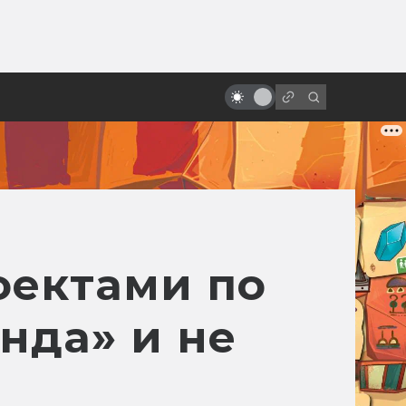
от
«Назад в будущее» vs реальный
2015 год: где моя летающая
доска?
оектами по
нда» и не