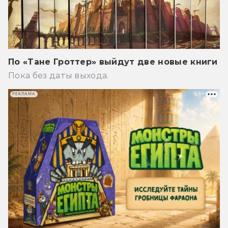
По «Тане Гроттер» выйдут две новые книги
Пока без даты выхода.
РЕКЛАМА