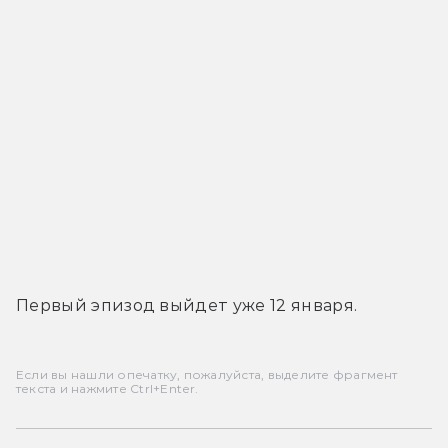
Первый эпизод выйдет уже 12 января.
Если вы нашли опечатку, пожалуйста, выделите фрагмент
текста и нажмите Ctrl+Enter.