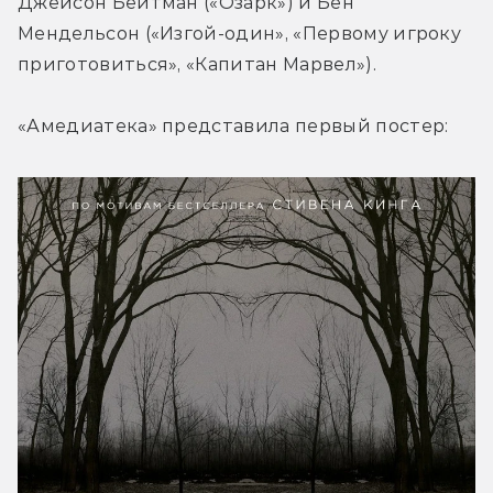
Джейсон Бейтман («Озарк») и Бен 
Мендельсон («Изгой-один», «Первому игроку 
приготовиться», «Капитан Марвел»).
«Амедиатека» представила первый постер: