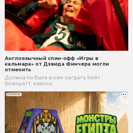
Англоязычный спин-офф «Игры в
кальмара» от Дэвида Финчера могли
отменить
Должна ли была в нем сыграть Кейт
Бланшетт, неясно.
РЕКЛАМА