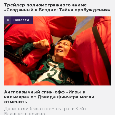
Трейлер полнометражного аниме
«Созданный в Бездне: Тайна пробуждения»
Новости
Англоязычный спин-офф «Игры в
кальмара» от Дэвида Финчера могли
отменить
Должна ли была в нем сыграть Кейт
Бланшетт, неясно.