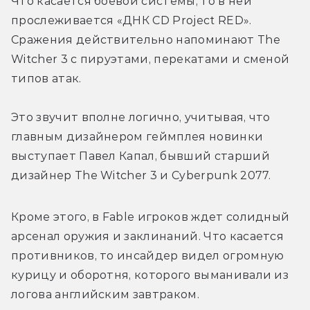
Что касается боевой системы, то в ней 
прослеживается «ДНК CD Project RED». 
Сражения действительно напоминают The 
Witcher 3 с пируэтами, перекатами и сменой 
типов атак
. 
Это звучит вполне логично, учитывая, что 
главным дизайнером геймплея новинки 
выступает 
Павел Капал, бывший старший 
дизайнер The Witcher 3 и Cyberpunk 2077.
Кроме этого, в Fable игроков ждет солидный 
арсенал оружия и заклинаний. Что касается 
противников, то инсайдер видел огромную 
курицу и оборотня, которого выманивали из 
логова 
английским завтраком.