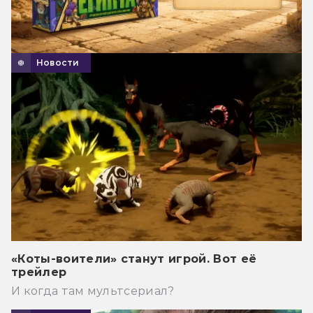
Новости
«Коты-воители» станут игрой. Вот её
трейлер
И когда там мультсериал?