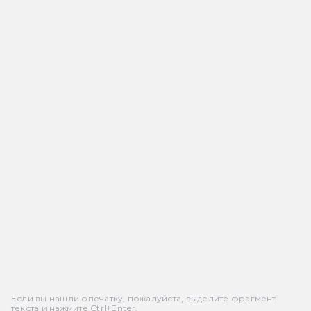
Если вы нашли опечатку, пожалуйста, выделите фрагмент
текста и нажмите Ctrl+Enter.