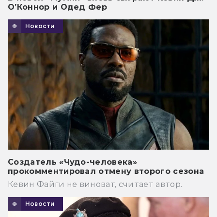
О’Коннор и Одед Фер
Новости
Создатель «Чудо-человека»
прокомментировал отмену второго сезона
Кевин Файги не виноват, считает автор.
Новости