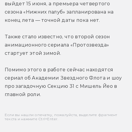
выйдет 15 июня, а премьера четвертого 
сезона «Нижних палуб» запланирована на 
конец лета — точной даты пока нет.
Также стало известно, что второй сезон 
анимационного сериала «Протозвезда» 
стартует этой зимой.
Помимо этого в работе сейчас находятся 
сериал об Академии Звездного Флота и шоу 
про загадочную Секцию 31 с Мишель Йео в 
главной роли.
Если вы нашли опечатку, пожалуйста, выделите фрагмент
текста и нажмите Ctrl+Enter.