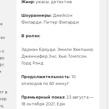
Жанр:
ужасы, детектив
Шоураннеры:
Джейсон
Филарди, Питер Филарди
е 
В ролях:
ех 
Эдриан Броуди, Эмили Хэмпшир,
о 
Дженнифер Энс, Хью Томпсон,
во 
Горд Рэнд
т, 
 
Продолжительность:
10
эпизодов по 60 минут
т в 
Премьерный показ:
23 августа —
ер 
18 октября 2021, Epix
ц 