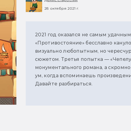
28 октября 2021 г.
2021 год оказался не самым удачны
«Противостояние» бесславно кануло 
визуально любопытным, но чересчу
сюжетом. Третья попытка — «Чепелуэ
монументального романа, а скромного
ум, когда вспоминаешь произведения
Давайте разбираться.