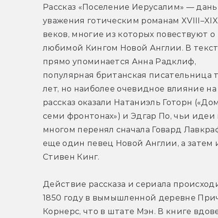
Рассказ «Поселение Иерусалим» — дань 
уважения готическим романам XVIII–XIX 
веков, многие из которых повествуют о 
любимой Кингом Новой Англии. В текст
прямо упоминается Анна Радклиф, 
популярная британская писательница т
лет, но наиболее очевидное влияние на 
рассказ оказали Натаниэль Готорн («Дом 
семи фронтонах») и Эдгар По, чьи идеи 
многом перенял сначала Говард Лавкраф
еще один певец Новой Англии, а затем и
Стивен Кинг. 
Действие рассказа и сериала происходи
1850 году в вымышленной деревне Прич
Корнерс, что в штате Мэн. В книге вдове