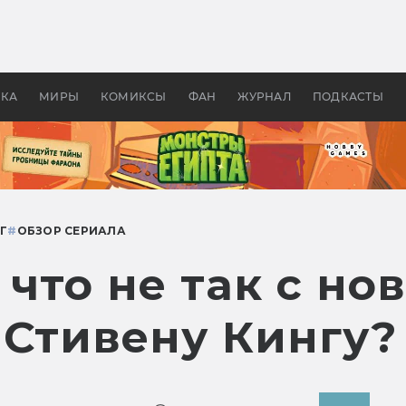
оздавались «Страшилы»:
«Одиссея» Нолана: что эт
, без которого не было
фильм сделал с Гомером и
ластелина колец»
Древней Грецией
УКА
МИРЫ
КОМИКСЫ
ФАН
ЖУРНАЛ
ПОДКАСТЫ
Г
#
ОБЗОР СЕРИАЛА
 что не так с но
 Стивену Кингу?