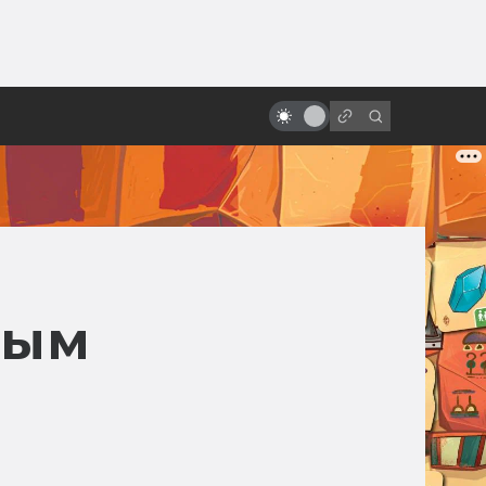
от
«Назад в будущее»: как
создавался фильм. Другой Марти
и черновики сценария
вым