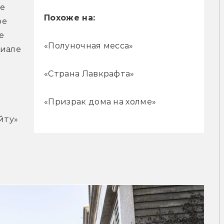
е 
Похоже на:
е 
 
«Полуночная месса»
иале 
«Страна Лавкрафта»
«Призрак дома на холме»
ту» 