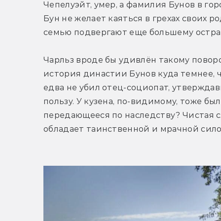
Чепелуэйт, умер, а фамилия Бунов в гор
Бун не желает каяться в грехах своих ро
семью подвергают еще большему остра
Чарльз вроде бы удивлён такому поворот
история династии Бунов куда темнее, че
едва не убил отец-социопат, утверждав
пользу. У кузена, по-видимому, тоже был
передающееся по наследству? Чистая с
обладает таинственной и мрачной сил