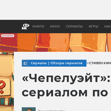
Как с
фильм
бы «В
КНИГИ
КИНО
СЕРИАЛЫ
ИГРЫ
НА
РЕКЛАМА
Сериалы
|
Обзоры сериалов
#
СТИВЕН КИН
«Чепелуэйт»:
сериалом по
Денис Старостин