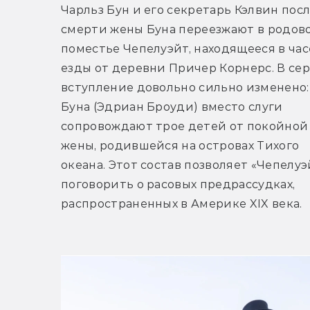
Чарльз Бун и его секретарь Кэлвин посл
смерти жены Буна переезжают в родово
поместье Чепелуэйт, находящееся в часе
езды от деревни Причер Корнерс. В сер
вступление довольно сильно изменено: 
Буна (Эдриан Броуди) вместо слуги 
сопровождают трое детей от покойной 
жены, родившейся на островах Тихого 
океана. Этот состав позволяет «Чепелуэй
поговорить о расовых предрассудках, 
распространенных в Америке XIX века.