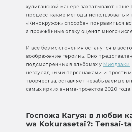
хулиганской манере захватывают наше в
процесс, какие методы использовать и
«Кинокружок» способен понравиться все
а прожжённые отаку оценят многочисле
И все без исключения останутся в восто
воображение героинь. Оно представлено
подсмотренных в альбомах у 
Миядзаки
незаурядными персонажами и простым 
творчества, оставляет незабываемые вп
самых ярких аниме-проектов 2020 года.
Госпожа Кагуя: в любви ка
wa Kokurasetai?: Tensai-t