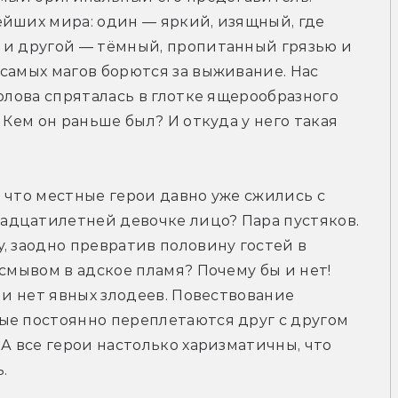
йших мира: один — яркий, изящный, где 
 и другой — тёмный, пропитанный грязью и 
самых магов борются за выживание. Нас 
олова спряталась в глотке ящерообразного 
 Кем он раньше был? И откуда у него такая 
 что местные герои давно уже сжились с 
дцатилетней девочке лицо? Пара пустяков. 
, заодно превратив половину гостей в 
смывом в адское пламя? Почему бы и нет! 
ии нет явных злодеев. Повествование 
ые постоянно переплетаются друг с другом 
А все герои настолько харизматичны, что 
.