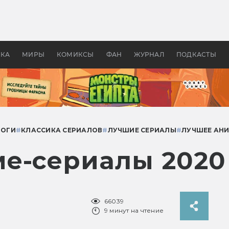
 фильмы смотреть в
Как создавались «Страшил
те 2026? В мире —
фильм, без которого не б
липсис, в России —
бы «Властелина колец»
ие комедии
УКА
МИРЫ
КОМИКСЫ
ФАН
ЖУРНАЛ
ПОДКАСТЫ
ТОГИ
#
КЛАССИКА СЕРИАЛОВ
#
ЛУЧШИЕ СЕРИАЛЫ
#
ЛУЧШЕЕ АН
е-сериалы 2020
66039
9 минут на чтение