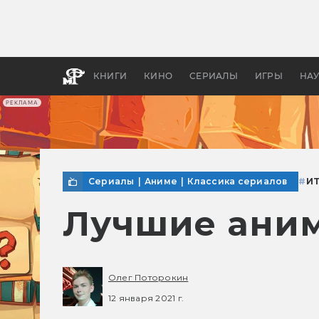
Какие
авгус
апока
детск
КНИГИ
КИНО
СЕРИАЛЫ
ИГРЫ
НА
РЕКЛАМА
Сериалы
|
Аниме
|
Классика сериалов
#
И
Лучшие аним
Олег Поторокин
12 января 2021 г.