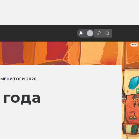
ы»:
ыло
Как смотрится «Месть ситхов»
спустя двадцать лет?
ИМЕ
#
ИТОГИ 2020
 года