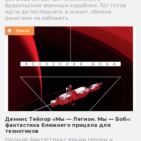
бразильским военным кораблём. Тот готов
идти до последнего, а значит, обмена
ракетами не избежать.
Книги
Деннис Тейлор «Мы — Легион. Мы — Боб»:
фантастика ближнего прицела для
техногиков
Научная фантастика с ярким героем и