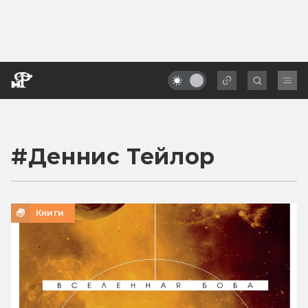
#
Деннис Тейлор
Книги