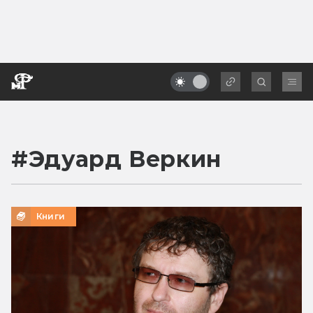
#
Эдуард Веркин
Книги