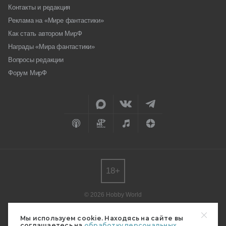
Контакты и редакция
Реклама на «Мире фантастики»
Как стать автором МирФ
Награды «Мира фантастики»
Вопросы редакции
Форум МирФ
18+
© 2026 Hobby World
Любое использование материалов допускается только с согласия
редакции.
Мы используем cookie. Находясь на сайте вы
соглашаетесь на
обработку персональных