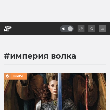
#
империя волка
Книги