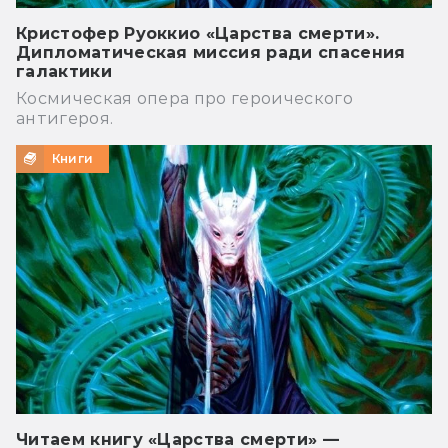
Кристофер Руоккио «Царства смерти».
Дипломатическая миссия ради спасения
галактики
Космическая опера про героического
антигероя.
Книги
Читаем книгу «Царства смерти» —