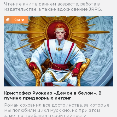
Чтение книг в раннем возрасте, работа в
издательстве, а также вдохновение JRPG.
Книги
Кристофер Руоккио «Демон в белом». В
пучине придворных интриг
Роман сохранил все достоинства, за которые
мы полюбили цикл Руоккио, но при этом
заметно прибавил в событийности.