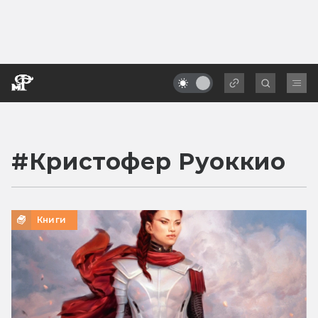
#
Кристофер Руоккио
Книги