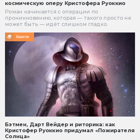
космическую оперу Кристофера Руоккио
Роман начинается с операции по
проникновению, которая — такого просто не
может быть — идёт слишком гладко.
Книги
Бэтмен, Дарт Вейдер и риторика: как
Кристофер Руоккио придумал «Пожирателя
Солнца»