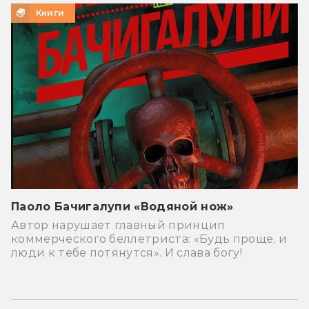
Книги
Паоло Бачигалупи «Водяной нож»
Автор нарушает главный принцип
коммерческого беллетриста: «Будь проще, и
люди к тебе потянутся». И слава богу!