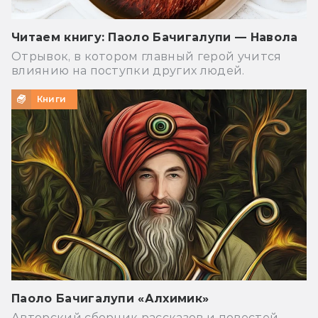
Читаем книгу: Паоло Бачигалупи — Навола
Отрывок, в котором главный герой учится
влиянию на поступки других людей.
Книги
Паоло Бачигалупи «Алхимик»
Авторский сборник рассказов и повестей —