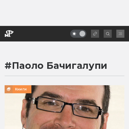
#
Паоло Бачигалупи
Книги