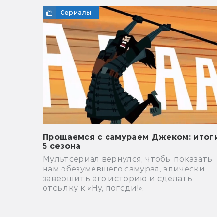
Сериалы
Прощаемся с самураем Джеком: итог
5 сезона
Мультсериал вернулся, чтобы показать
нам обезумевшего самурая, эпически
завершить его историю и сделать
отсылку к «Ну, погоди!».