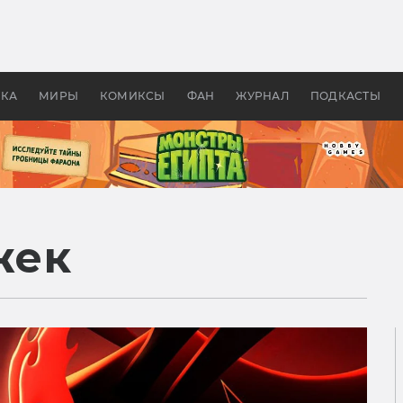
оздавались «Страшилы»:
«Одиссея» Нолана: что эт
, без которого не было
фильм сделал с Гомером и
ластелина колец»
Древней Грецией
УКА
МИРЫ
КОМИКСЫ
ФАН
ЖУРНАЛ
ПОДКАСТЫ
жек