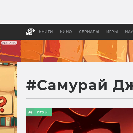
Как с
фильм
бы «В
КНИГИ
КИНО
СЕРИАЛЫ
ИГРЫ
НА
РЕКЛАМА
#
Самурай Д
Игры