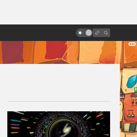
от
Восходящее солнце безумия:
самые странные японские
фантастические фильмы