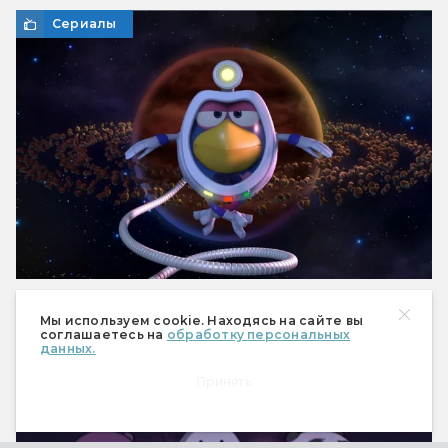
Сериалы
Круглая вселенная: 6 самых космических
Мы используем cookie. Находясь на сайте вы
серий «Смешариков»
соглашаетесь на
обработку персональных
данных.
И один фильм!
Принять
Сериалы