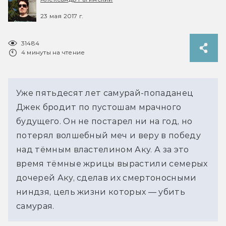
23 мая 2017 г.
31484
4 минуты на чтение
Уже пятьдесят лет самурай-попаданец 
Джек бродит по пустошам мрачного 
будущего. Он не постарел ни на год, но 
потерял волшебный меч и веру в победу 
над тёмным властелином Аку. А за это 
время тёмные жрицы вырастили семерых 
дочерей Аку, сделав их смертоносными 
ниндзя, цель жизни которых — убить 
самурая.