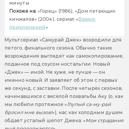
минуты
Похоже на:
 «Горец» (1986), «Дом летающих 
кинжалов» (2004), сериал «
Время 
приключений
»
Мультсериал «Самурай Джек» возродили для 
пятого, финального сезона. Обычно такие 
возрождения выглядят как самокопирование, 
поданное под соусом ностальгии. Новый 
«Джек» — иной. Не хуже, не лучше — он 
именно новый. И заявляет об этом с первых 
же секунд, с заставки. После четырёх сезонов, 
начинавшихся с весёлой похвальбы Аку (о, как 
мы любили протяжное «
Глупый са-му-рай 
бросил мне вызов!
»), нас как холодным душем 
обдаёт усталый шёпот Джека: «
Мои страдания 
ещё продолжаются
».