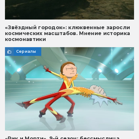
«Звёздный городок»: клюквенные заросли
космических масштабов. Мнение историка
космонавтики
Сериалы
«Рик и Морти», 9-й сезон: бессмыслица