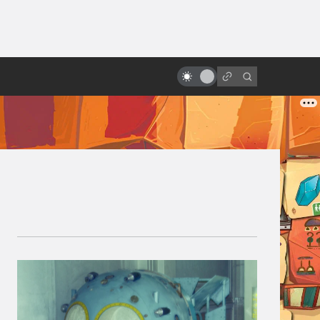
ы»:
ыло
Мультфильмы в духе древних
мифов и легенд