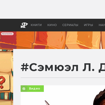
Какие
авгус
апока
детск
КНИГИ
КИНО
СЕРИАЛЫ
ИГРЫ
НА
РЕКЛАМА
#
Сэмюэл Л. 
Видео