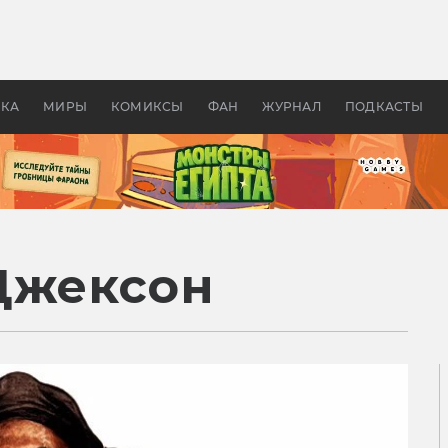
 фильмы смотреть в
Как создавались «Страшил
те 2026? В мире —
фильм, без которого не б
липсис, в России —
бы «Властелина колец»
ие комедии
УКА
МИРЫ
КОМИКСЫ
ФАН
ЖУРНАЛ
ПОДКАСТЫ
Джексон