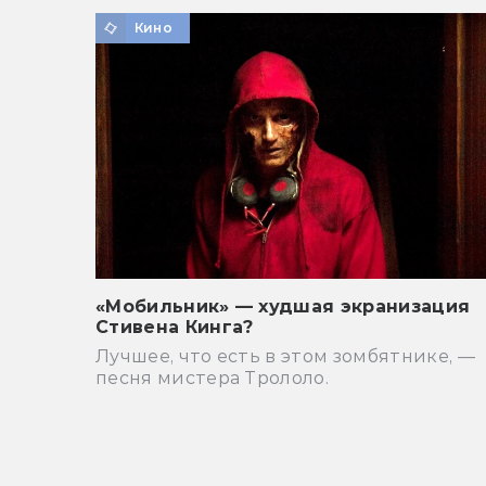
Кино
«Мобильник» — худшая экранизация
Стивена Кинга?
Лучшее, что есть в этом зомбятнике, —
песня мистера Трололо.