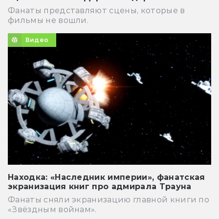
Фанаты представляют сцены, которые в
фильмы не вошли.
Видео
Находка: «Наследник империи», фанатская
экранизация книг про адмирала Трауна
Фанаты сняли экранизацию главной книги по
«Звёздным войнам».