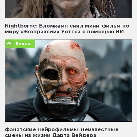
Nightborne: Бломкамп снял мини-фильм по
миру «Эхопраксии» Уоттса с помощью ИИ
Видео
Фанатские нейрофильмы: неизвестные
сцены из жизни Дарта Вейдера