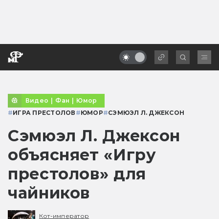
Видео
|
Фан
|
Юмор
#
ИГРА ПРЕСТОЛОВ
#
ЮМОР
#
СЭМЮЭЛ Л. ДЖЕКСОН
Сэмюэл Л. Джексон
объясняет «Игру
престолов» для
чайников
Кот-император