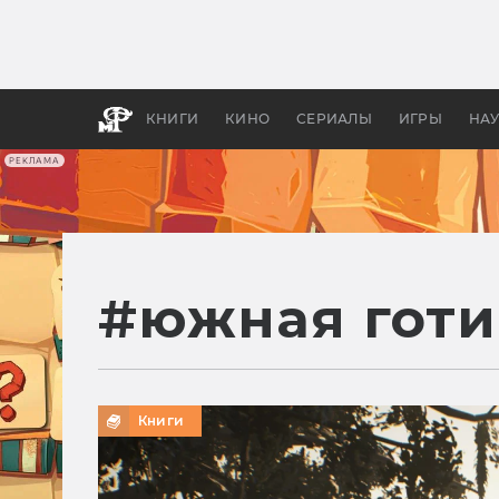
Как с
фильм
бы «В
КНИГИ
КИНО
СЕРИАЛЫ
ИГРЫ
НА
РЕКЛАМА
#
южная готи
Книги