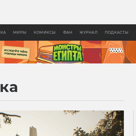
оздавались «Страшилы»:
«Одиссея» Нолана: что эт
, без которого не было
фильм сделал с Гомером и
ластелина колец»
Древней Грецией
УКА
МИРЫ
КОМИКСЫ
ФАН
ЖУРНАЛ
ПОДКАСТЫ
ка