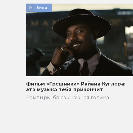
Кино
Фильм «Грешники» Райана Куглера:
эта музыка тебя прикончит
Вампиры, блюз и южная готика.