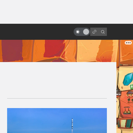
от
Фильм «Бесконечная история»:
сказка нашего детства