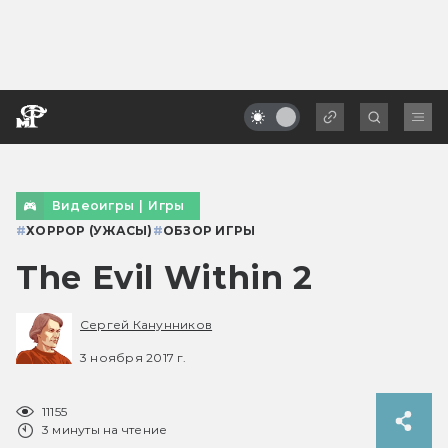
Видеоигры
|
Игры
#
ХОРРОР (УЖАСЫ)
#
ОБЗОР ИГРЫ
The Evil Within 2
Сергей Канунников
3 ноября 2017 г.
11155
3 минуты на чтение