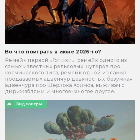
Во что поиграть в июне 2026-го?
Ремейк первой «Готики», ремейк одного из
самых известных рельсовых шутеров про
космического лиса, ремейк одной из самых
продаваемых адвенчур девяностых, безумная
адвенчура про Шерлока Холмса, выживач с
дирижаблями и многое-многое другое.
Видеоигры