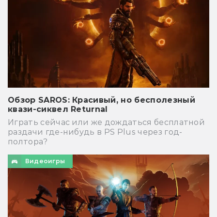
Обзор SAROS: Красивый, но бесполезный
квази-сиквел Returnal
Играть сейчас или же дождаться бесплатной
раздачи где-нибудь в PS Plus через год-
полтора?
Видеоигры