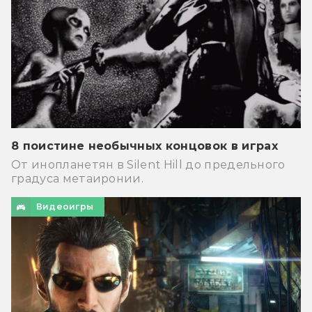
8 поистине необычных концовок в играх
От инопланетян в Silent Hill до предельного
градуса метаиронии.
Видеоигры