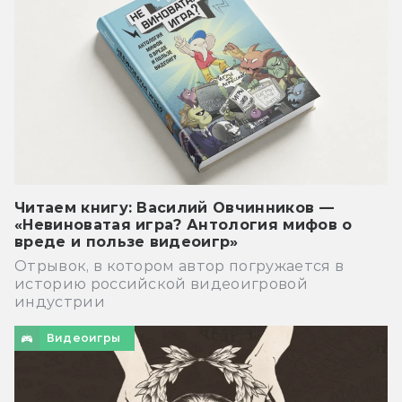
Читаем книгу: Василий Овчинников —
«Невиноватая игра? Антология мифов о
вреде и пользе видеоигр»
Отрывок, в котором автор погружается в
историю российской видеоигровой
индустрии
Видеоигры