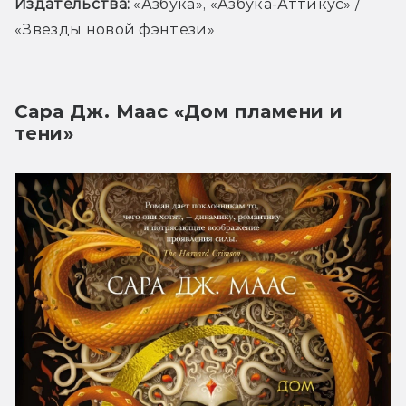
Издательства:
 «
Азбука», «Азбука-Аттикус» / 
«Звёзды новой фэнтези»
Сара Дж. Маас «Дом пламени и
тени»