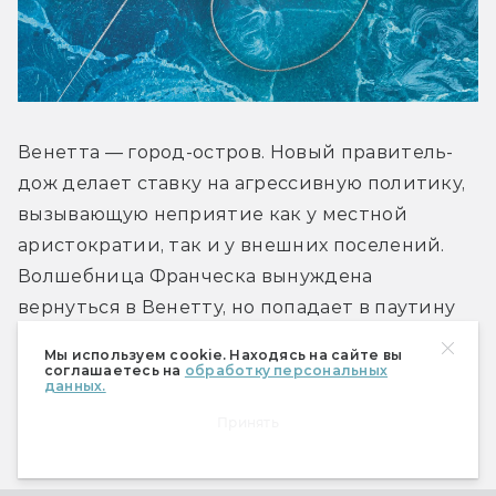
Венетта — город-остров. Новый правитель-
дож делает ставку на агрессивную политику, 
вызывающую неприятие как у местной 
аристократии, так и у внешних поселений. 
Волшебница Франческа вынуждена 
вернуться в Венетту, но попадает в паутину 
интриг. 
Мы используем cookie. Находясь на сайте вы
соглашаетесь на
обработку персональных
данных.
Что нас ждёт
: второй роман дилогии 
Принять
авантюрного фэнтези «Тайны Венетты» 
на основе истории средневековой Венеции.