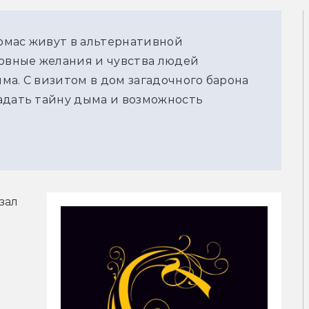
омас живут в альтернативной
ховные желания и чувства людей
ма. С визитом в дом загадочного барона
адать тайну дыма и возможность
ал 