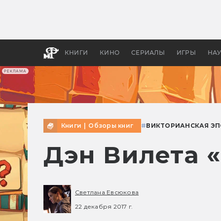
Какие
авгус
апока
детск
КНИГИ
КИНО
СЕРИАЛЫ
ИГРЫ
НА
РЕКЛАМА
Книги
|
Обзоры книг
#
ВИКТОРИАНСКАЯ Э
Дэн Вилета 
Светлана Евсюкова
22 декабря 2017 г.