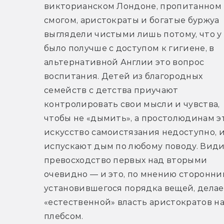
викторианском Лондоне, пропитанном 
смогом, аристократы и богатые буржуа 
выглядели чистыми лишь потому, что у 
было получше с доступом к гигиене, в 
альтернативной Англии это вопрос 
воспитания. Детей из благородных 
семейств с детства приучают 
контролировать свои мысли и чувства, 
чтобы не «дымить», а простолюдинам эт
искусство самоистязания недоступно, и
испускают дым по любому поводу. Види
превосходство первых над вторыми 
очевидно — и это, по мнению сторонник
установившегося порядка вещей, делае
«естественной» власть аристократов на
плебсом.