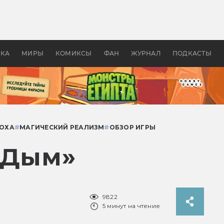
 фильмы смотреть в
Как создавались «Страшил
те 2026? В мире —
фильм, без которого не б
липсис, в России —
бы «Властелина колец»
ие комедии
УКА
МИРЫ
КОМИКСЫ
ФАН
ЖУРНАЛ
ПОДКАСТЫ
ПОХА
#
МАГИЧЕСКИЙ РЕАЛИЗМ
#
ОБЗОР ИГРЫ
«Дым»
9822
5 минут на чтение