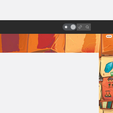
ы»:
Фантастические фильмы,
ыло
получившие больше всего
«Оскаров»