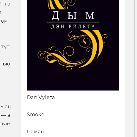
Что, 
 
ем 
тут 
тью 
Dan Vyleta
 
 он 
Smoke
— в 
ых» 
Роман