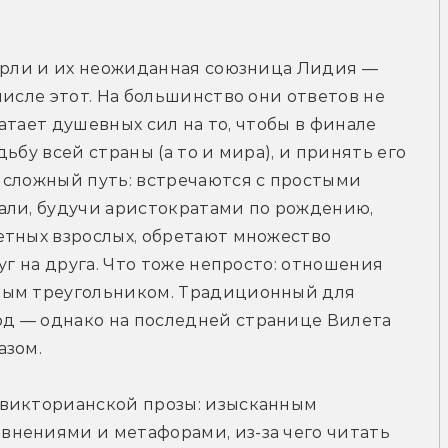
арли и их неожиданная союзница Лидия — 
исле этот. На большинство они ответов не 
ватает душевных сил на то, чтобы в финале 
ьбу всей страны (а то и мира), и принять его 
 сложный путь: встречаются с простыми 
али, будучи аристократами по рождению, 
етных взрослых, обретают множество 
уг на друга. Что тоже непросто: отношения 
ным треугольником. Традиционный для 
д — однако на последней странице Вилета 
азом.
викторианской прозы: изысканным 
нениями и метафорами, из-за чего читать 