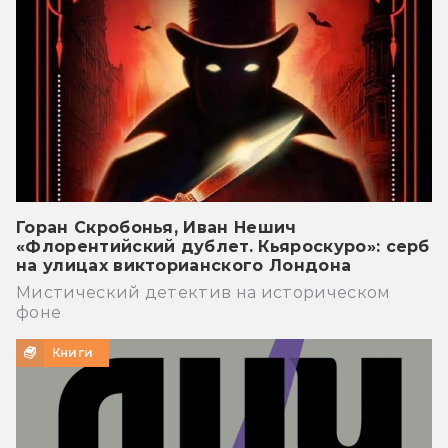
Горан Скробонья, Иван Нешич
«Флорентийский дублет. Кьяроскуро»: серб
на улицах викторианского Лондона
Мистический детектив на историческом
фоне
Книги