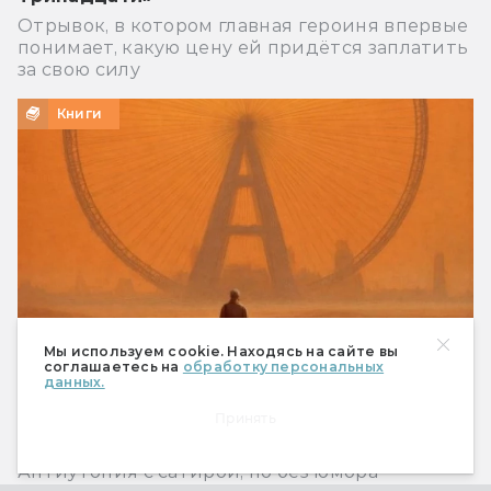
Отрывок, в котором главная героиня впервые
понимает, какую цену ей придётся заплатить
за свою силу
Книги
Мы используем cookie. Находясь на сайте вы
соглашаетесь на
обработку персональных
данных.
Принять
Константин Шабалдин «Шагатели». В мире
слепых и одноглазый — изгой…
Антиутопия с сатирой, но без юмора