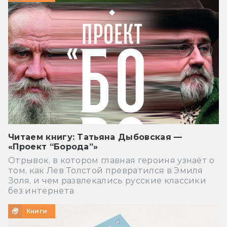
Читаем книгу: Татьяна Дыбовская —
«Проект “Борода”»
Отрывок, в котором главная героиня узнаёт о
том, как Лев Толстой превратился в Эмиля
Золя, и чем развлекались русские классики
без интернета
Книги