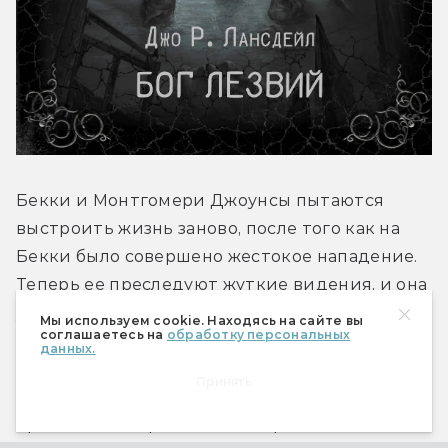
Бекки и Монтгомери Джоунсы пытаются 
выстроить жизнь заново, после того как на 
Бекки было совершено жестокое нападение. 
Теперь ее преследуют жуткие видения, и она 
уверена, что преступник снова придет за ней, 
Мы используем cookie. Находясь на сайте вы
соглашаетесь на
обработку персональных
хотя он повесился в камере после ареста. Муж 
данных.
решает увезти жену из города. Он еще не 
Принять
знает, что преступники, с которыми им 
предстоит встретиться, одержимы Богом 