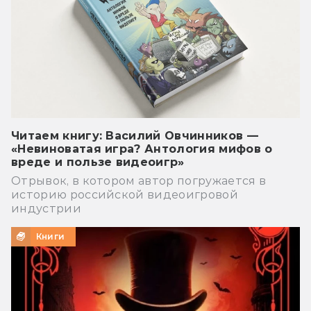
Читаем книгу: Василий Овчинников —
«Невиноватая игра? Антология мифов о
вреде и пользе видеоигр»
Отрывок, в котором автор погружается в
историю российской видеоигровой
индустрии
Книги