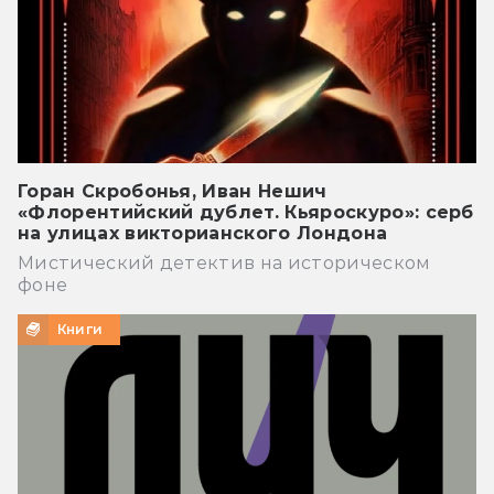
Горан Скробонья, Иван Нешич
«Флорентийский дублет. Кьяроскуро»: серб
на улицах викторианского Лондона
Мистический детектив на историческом
фоне
Книги