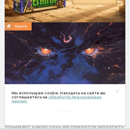
Книги
Мы используем cookie. Находясь на сайте вы
соглашаетесь на
обработку персональных
данных.
Читаем книгу: Мая Сара — «Терра и турнир
Принять
Тринадцати»
Отрывок, в котором главная героиня впервые
понимает, какую цену ей придётся заплатить