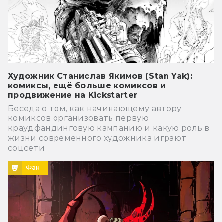
Художник Станислав Якимов (Stan Yak):
комиксы, ещё больше комиксов и
продвижение на Kickstarter
Беседа о том, как начинающему автору
комиксов организовать первую
краудфандинговую кампанию и какую роль в
жизни современного художника играют
соцсети
Фан