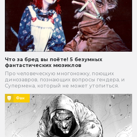
Что за бред вы поёте! 5 безумных
фантастических мюзиклов
Про человеческую многоножку, поющих
динозавров, познающих вопросы гендера, и
Супермена, который не может утопиться.
Фан