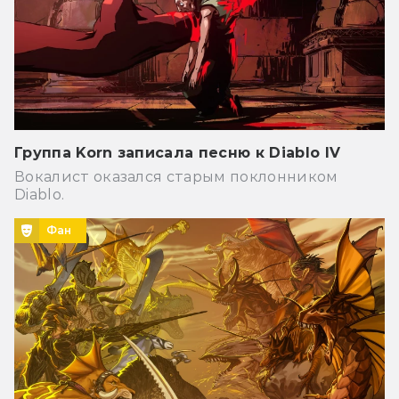
Группа Korn записала песню к Diablo IV
Вокалист оказался старым поклонником
Diablo.
Фан