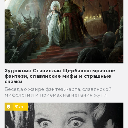
Художник Станислав Щербаков: мрачное
фэнтези, славянские мифы и страшные
сказки
Беседа о жанре фэнтези-арта, славянской
мифологии и приёмах нагнетания жути
Фан