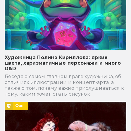
Художница Полина Кириллова: яркие
цвета, харизматичные персонажи и много
D&D
Беседа о самом главном враге художника, об
отличиях иллюстрации и концепт-арта, а
также о том, почему важно прислушиваться к
тому, каким хочет стать рисунок
Фан