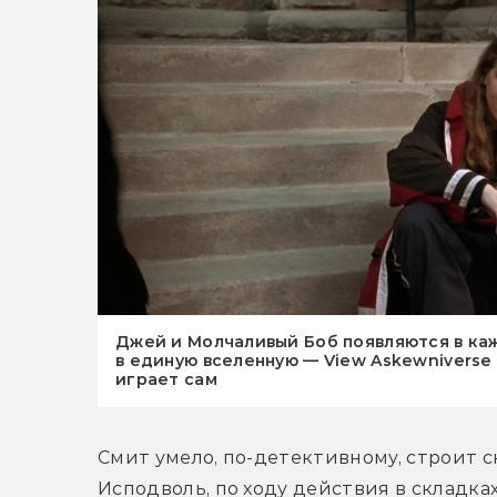
Джей и Молчаливый Боб появляются в каж
в единую вселенную — View Askewniverse
играет сам
Смит умело, по-детективному, строит сю
Исподволь, по ходу действия в складка