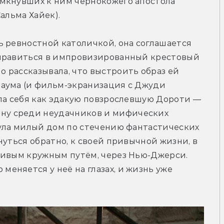
мкнувших к ним чернокожего апостола 
альма Хайек).
 ревностной католичкой, она соглашается 
правиться в импровизированный крестовый 
рассказывала, что выстроить образ ей 
аума (и фильм-экранизация с Джуди 
ла себя как эдакую повзрослевшую Дороти — 
у среди неудачников и мифических 
ула милый дом по стечению фантастических 
уться обратно, к своей привычной жизни, в 
ливым кружным путём, через Нью-Джерси. 
няется у неё на глазах, и жизнь уже 