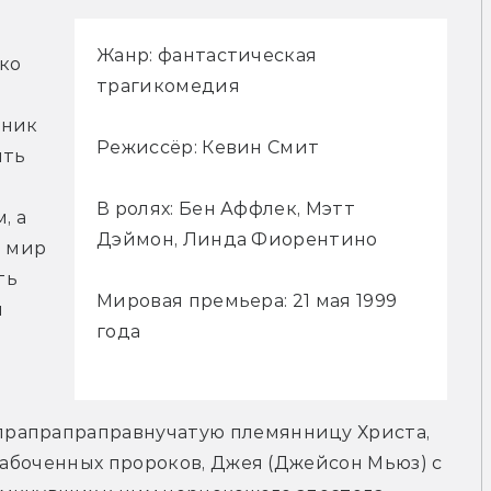
Жанр: фантастическая
о 
трагикомедия
ник 
Режиссёр: Кевин Смит
ть 
В ролях: Бен Аффлек, Мэтт
 а 
Дэймон, Линда Фиорентино
 мир 
ь 
Мировая премьера: 21 мая 1999
 
года
рапрапраправнучатую племянницу Христа, 
забоченных пророков, Джея (Джейсон Мьюз) с 