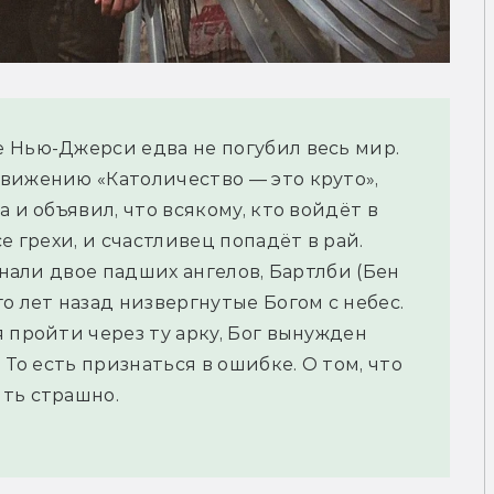
 Нью-Джерси едва не погубил весь мир.
вижению «Католичество — это круто»,
 и объявил, что всякому, кто войдёт в
е грехи, и счастливец попадёт в рай.
знали двое падших ангелов, Бартлби (Бен
о лет назад низвергнутые Богом с небес.
 пройти через ту арку, Бог вынужден
 То есть признаться в ошибке. О том, что
ть страшно.