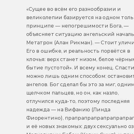
«Сущее во всём его разнообразии и 
великолепии базируется на одном тольк
принципе — непогрешимости Бога, — 
объясняет ситуацию ангельский началь
Метатрон (Алан Рикман). — Стоит уличи
Его в ошибке, и реальность порвётся в 
клочья: верх станет низом, белое чёрным,
бытие пустотой». И всему конец. Спасти
можно лишь одним способом: остановит
ангелов. Бог сделал бы это за миг, одним
щелчком пальцев, но он, как назло, 
отлучился куда-то, поэтому последняя 
надежда — на Вифанию (Линда 
Фиорентино), прапрапрапрапрапрапрап
и её новых знакомых: двух сексуально о