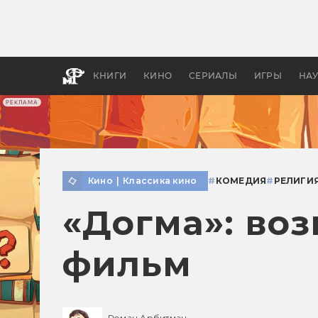
Какие
авгус
апока
детск
КНИГИ
КИНО
СЕРИАЛЫ
ИГРЫ
НА
РЕКЛАМА
Кино
|
Классика кино
#
КОМЕДИЯ
#
РЕЛИГИ
«Догма»: во
фильм
Роман Арбитман