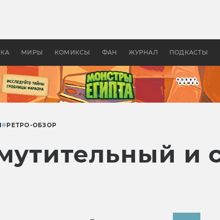
 фильмы смотреть в
Как создавались «Страшил
те 2026? В мире —
фильм, без которого не б
липсис, в России —
бы «Властелина колец»
ие комедии
УКА
МИРЫ
КОМИКСЫ
ФАН
ЖУРНАЛ
ПОДКАСТЫ
Я
#
РЕТРО-ОБЗОР
змутительный и