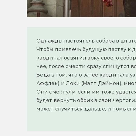
Однажды настоятель собора в штате
Чтобы привлечь будущую паству к д
кардинал освятил арку своего собора
неё, после смерти сразу спишутся вс
Беда в том, что о затее кардинала у
Аффлек) и Локи (Мэтт Дэймон), мног
Они смекнули: если им тоже удастся
будет вернуть обоих в свои чертоги.
может случиться дальше, и помысли