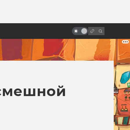
ы»:
ыло
«Вспомнить всё» Верховена:
трудная история создания
 смешной