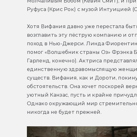
Молчаливым Бобом (Кевин Смит), и при
Руфуса (Крис Рок) с музой Интуицией (С
Хотя Вифания давно уже перестала быть
возглавить эту пёструю компанию и от
поход в Нью-Джерси. Линда Фиорентино 
помог «Волшебник страны Оз» Фрэнка Б
Гарленд, конечно). Актриса представля
единственную здравомыслящую женщин
существ. Вифания, как и Дороти, покин
обстоятельств. Она хочет поскорей верн
уютный Канзас, пусть и крайне причуд
Однако окружающий мир стремительно ме
никогда не будет прежней.