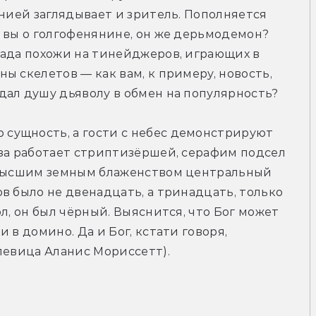
нией заглядывает и зритель. Пополняется 
 вы о голгофенянине, он же дерьмодемон? 
ада похожи на тинейджеров, играющих в 
 скелетов — как вам, к примеру, новость, 
дал душу дьяволу в обмен на популярность?
ущность, а гости с небес демонстрируют 
за работает стриптизёршей, серафим подсел 
ивысшим земным блаженством центральный 
в было не двенадцать, а тринадцать, только 
л, он был чёрный. Выяснится, что Бог может 
в домино. Да и Бог, кстати говоря, 
певица Аланис Мориссетт).