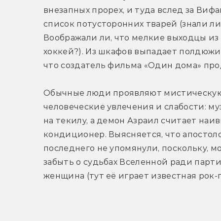
внезапных прорех, и туда вслед за Вифа
список потусторонних тварей (знали ли
Воображали ли, что мелкие выходцы из 
хоккей?). Из шкафов выпадает полдюжины
что создатель фильма «Один дома» про
Обычные люди проявляют мистическую с
человеческие увлечения и слабости: му
на текилу, а демон Азраил считает на
кондиционер. Выясняется, что апостоло
последнего не упомянули, поскольку, мо
забыть о судьбах Вселенной ради партии 
женщина (тут её играет известная рок-