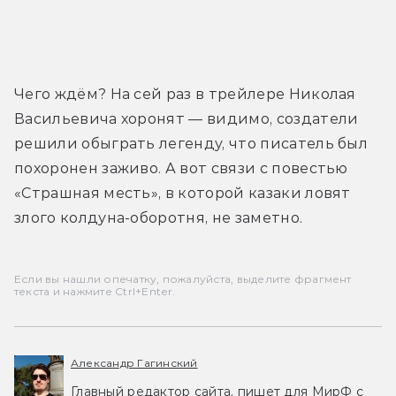
Трейлер
Чего ждём? На сей раз в трейлере Николая 
Васильевича хоронят — видимо, создатели 
решили обыграть легенду, что писатель был 
похоронен заживо. А вот связи с повестью 
«Страшная месть», в которой казаки ловят 
злого колдуна-оборотня, не заметно.
Если вы нашли опечатку, пожалуйста, выделите фрагмент
текста и нажмите Ctrl+Enter.
Александр Гагинский
Главный редактор сайта, пишет для МирФ с