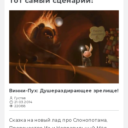
Тот самый сценарий:
Винни-Пух: Душераздирающее зрелище!
Густав
21.03.2014
22088
Сказка на новый лад про Слонопотама, 