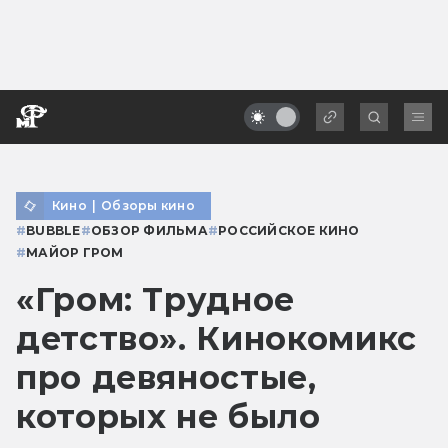
Кино
|
Обзоры кино
#
BUBBLE
#
ОБЗОР ФИЛЬМА
#
РОССИЙСКОЕ КИНО
#
МАЙОР ГРОМ
«Гром: Трудное
детство». Кинокомикс
про девяностые,
которых не было