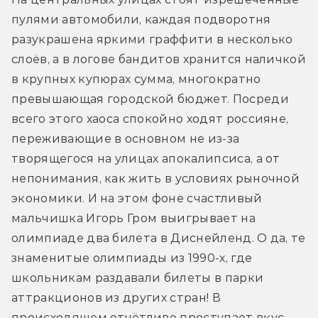
пулями автомобили, каждая подворотня 
разукрашена яркими граффити в несколько 
слоёв, а в логове бандитов хранится наличкой 
в крупных купюрах сумма, многократно 
превышающая городской бюджет. Посреди 
всего этого хаоса спокойно ходят россияне, 
переживающие в основном не из-за 
творящегося на улицах апокалипсиса, а от 
непонимания, как жить в условиях рыночной 
экономики. И на этом фоне счастливый 
мальчишка Игорь Гром выигрывает на 
олимпиаде два билета в Диснейленд. О да, те 
знаменитые олимпиады из 1990-х, где 
школьникам раздавали билеты в парки 
аттракционов из других стран! В 
происходящем отчётливо проступает вкус 