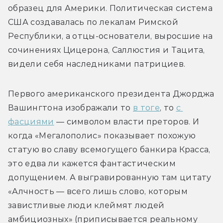
образец для Америки. Политическая система 
США создавалась по лекалам Римской 
Республики, а отцы-основатели, выросшие на 
сочинениях Цицерона, Саллюстия и Тацита, 
видели себя наследниками патрициев.
Первого американского президента Джорджа 
Вашингтона изображали то 
в тоге
, то 
с 
фасциями
 — символом власти преторов. И 
когда «Мегалополис» показывает похожую 
статую во славу всемогущего банкира Красса, 
это едва ли кажется фантастическим 
допущением. А выгравированную там цитату 
«Алчность — всего лишь слово, которым 
завистливые люди клеймят людей 
амбициозных» (приписывается реальному 