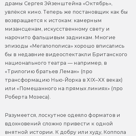
драмы Сергея Эйзенштейна «Октябрь», 
увлёкся кино. Теперь же постановщик как бы 
возвращается к истокам: камерным 
мизансценам, искусственному свету и 
нарочито фальшивым задникам. Многие 
эпизоды «Мегалополиса» хорошо вписались 
бы в недавние видеоспектакли Британского 
национального театра — например, в 
«Трилогию братьев Леман» (про 
трансформацию Нью-Йорка в XIX–XX веках) 
или «Помешанного на прямых линиях» (про 
Роберта Мозеса).
Разумеется, лоскутное одеяло форматов и 
вдохновений сложно привести к одной 
внятной истории. К добру или худу, Коппола 