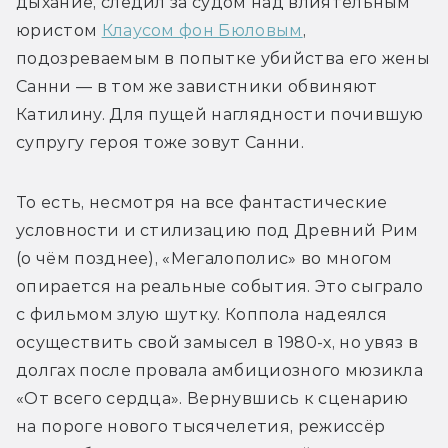
дыхание, следил за судом над влиятельным 
юристом 
Клаусом фон Бюловым
, 
подозреваемым в попытке убийства его жены 
Санни — в том же завистники обвиняют 
Катилину. Для пущей наглядности почившую 
супругу героя тоже зовут Санни.
То есть, несмотря на все фантастические 
условности и стилизацию под Древний Рим 
(о чём позднее), «Мегалополис» во многом 
опирается на реальные события. Это сыграло 
с фильмом злую шутку. Коппола надеялся 
осуществить свой замысел в 1980-х, но увяз в 
долгах после провала амбициозного мюзикла 
«От всего сердца». Вернувшись к сценарию 
на пороге нового тысячелетия, режиссёр 