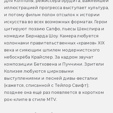
Для Копполы, режиссёра-эрудита, важнейшей 
иллюстрацией прогресса выступает культура, 
и потому фильм полон отсылок к истории 
искусства во всех возможных форматах. Герои 
цитируют поэзию Сапфо, пьесы Шекспира и 
комедии Бернарда Шоу. Камера любуется 
колоннами правительственных «храмов» XIX 
века и сияющим шпилем модернистского 
небоскрёба Крайслер. За кадром звучат 
композиции Бетховена и Пуччини. Зрители 
Колизея любуются цирковыми 
выступлениями и песней дивы-весталки 
(кажется, списанной с Тейлор Свифт); 
позднее она ещё раз появляется в коротком 
рок-клипе в стиле MTV.