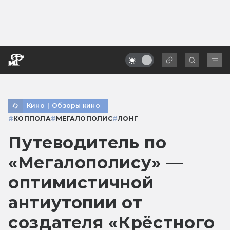
Кино
|
Обзоры кино
#
КОППОЛА
#
МЕГАЛОПОЛИС
#
ЛОНГ
Путеводитель по
«Мегалополису» —
оптимистичной
антиутопии от
создателя «Крёстного