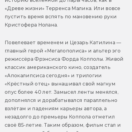
историю вселенной до пары часов, как в 
«Древе жизни» Терренса Малика. Или вовсе 
пустить время вспять по мановению руки 
Кристофера Нолана.
Повелевает временем и Цезарь Катилина — 
главный герой «Мегалополиса» и альтер эго 
режиссёра Фрэнсиса Форда Копполы. Живой 
классик американского кино, создатель 
«Апокалипсиса сегодня» и трилогии 
«Крёстный отец» вынашивал свой магнум 
опус более 40 лет. Замысел ленты менялся, 
дополнялся и дорабатывался параллельно 
взлётам и падениям карьеры автора, а 
незадолго до премьеры Коппола отметил 
своё 85-летие. Таким образом, фильм стал и 