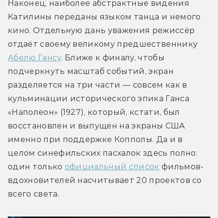
Наконец, наиболее абстрактные видения 
Катилины переданы языком танца и немого 
кино. Отдельную дань уважения режиссёр 
отдаёт своему великому предшественнику  
Абелю Гансу
. Ближе к финалу, чтобы 
подчеркнуть масштаб событий, экран 
разделяется на три части — совсем как в 
кульминации исторического эпика Ганса 
«Наполеон» (1927), который, кстати, был 
восстановлен и выпущен на экраны США 
именно при поддержке Копполы. Да и в 
целом синефильских пасхалок здесь полно: 
один только 
официальный список
 фильмов-
вдохновителей насчитывает 20 проектов со 
всего света.