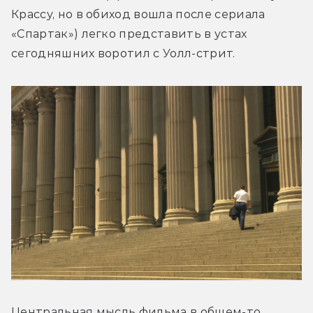
Крассу, но в обиход вошла после сериала 
«Спартак») легко представить в устах 
сегодняшних воротил с Уолл-стрит.
Центральная мысль фильма в общем-то 