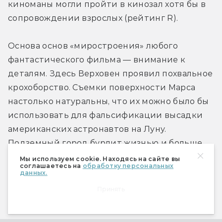
киноманы могли пройти в кинозал хотя бы в 
сопровождении взрослых (рейтинг R).
Основа основ «миростроения» любого 
фантастического фильма — внимание к 
деталям. Здесь Верховен проявил похвальное 
крохоборство. Съемки поверхности Марса 
настолько натуральны, что их можно было бы 
использовать для фальсификации высадки 
американских астронавтов на Луну. 
Подземный город бурлит жизнью и больше 
всего напоминает помесь улиц Бангкока с 
Мы используем cookie. Находясь на сайте вы
соглашаетесь на
обработку персональных
душными отсеками подводной лодки. 
данных.
Секретарша в мгновение ока меняет цвет 
Принять
ногтей, Куэйд переключает «вид» за окном…