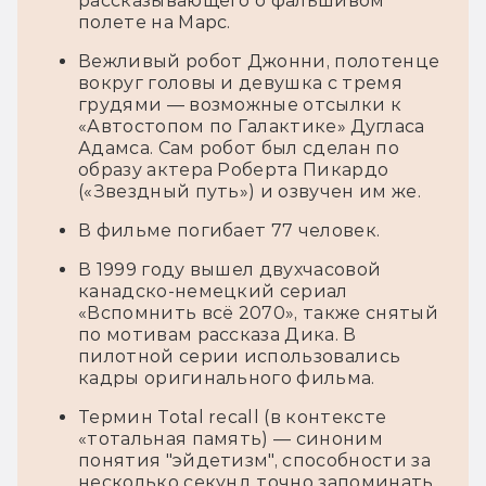
рассказывающего о фальшивом
полете на Марс.
Вежливый робот Джонни, полотенце
вокруг головы и девушка с тремя
грудями — возможные отсылки к
«Автостопом по Галактике» Дугласа
Адамса. Сам робот был сделан по
образу актера Роберта Пикардо
(«Звездный путь») и озвучен им же.
В фильме погибает 77 человек.
В 1999 году вышел двухчасовой
канадско-немецкий сериал
«Вспомнить всё 2070», также снятый
по мотивам рассказа Дика. В
пилотной серии использовались
кадры оригинального фильма.
Термин Total recall (в контексте
«тотальная память) — синоним
понятия "эйдетизм", способности за
несколько секунд точно запоминать