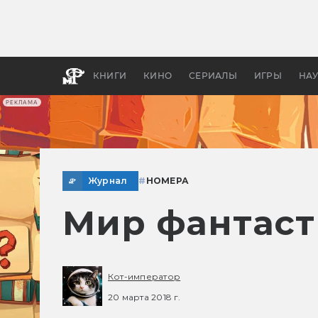
Какие
авгус
апока
детск
КНИГИ
КИНО
СЕРИАЛЫ
ИГРЫ
НА
РЕКЛАМА
Журнал
#
НОМЕРА
Мир фантаст
Кот-император
20 марта 2018 г.