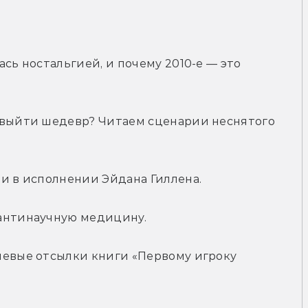
сь ностальгией, и почему 2010-е — это 
 выйти шедевр? Читаем сценарии неснятого 
еи в исполнении Эйдана Гиллена.
 антинаучную медицину.
чевые отсылки книги «Первому игроку 