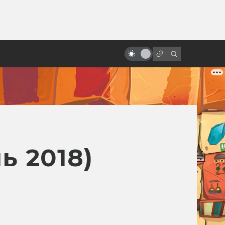
ы»:
Как создавали «Интервью с
ыло
вампиром»: готика, депрессия и
эротизм
ь 2018)