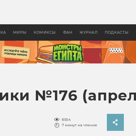
 фильмы смотреть в
Как создавались «Страшил
те 2026? В мире —
фильм, без которого не б
липсис, в России —
бы «Властелина колец»
ие комедии
УКА
МИРЫ
КОМИКСЫ
ФАН
ЖУРНАЛ
ПОДКАСТЫ
ики №176 (апрел
8554
7 минут на чтение