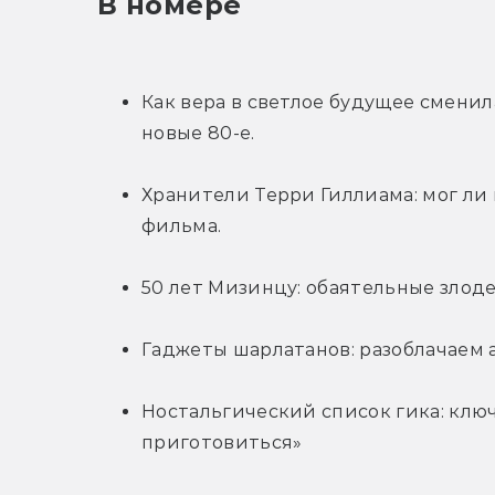
В номере
Как вера в светлое будущее сменила
новые 80-е.
Хранители Терри Гиллиама: мог ли
фильма.
50 лет Мизинцу: обаятельные злод
Гаджеты шарлатанов: разоблачаем
Ностальгический список гика: клю
приготовиться»