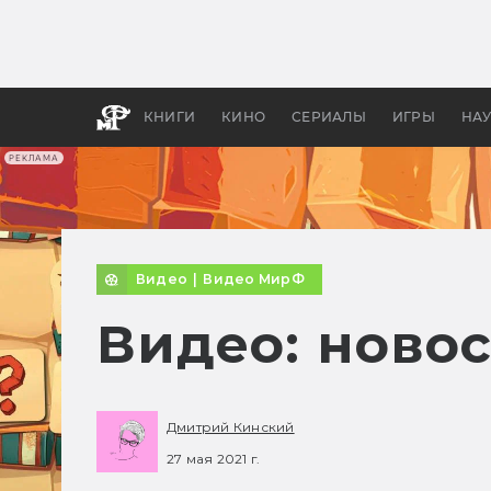
Как с
фильм
бы «В
КНИГИ
КИНО
СЕРИАЛЫ
ИГРЫ
НА
РЕКЛАМА
Видео
|
Видео МирФ
Видео: ново
Дмитрий Кинский
27 мая 2021 г.