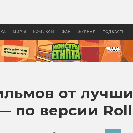
 фильмы смотреть в
Как создавались «Страшил
те 2026? В мире —
фильм, без которого не б
липсис, в России —
бы «Властелина колец»
ие комедии
УКА
МИРЫ
КОМИКСЫ
ФАН
ЖУРНАЛ
ПОДКАСТЫ
ильмов от лучш
 по версии Roll