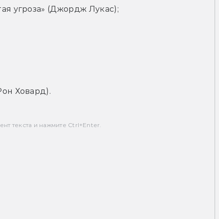
ая угроза» (Джордж Лукас);
он Ховард).
т текста и нажмите Ctrl+Enter.