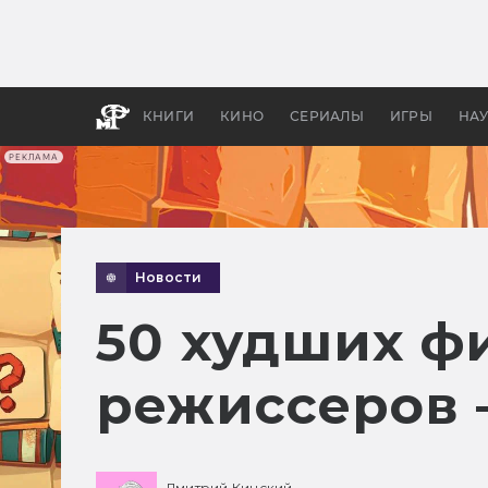
Какие
авгус
апока
детск
КНИГИ
КИНО
СЕРИАЛЫ
ИГРЫ
НА
РЕКЛАМА
Новости
50 худших ф
режиссеров —
Дмитрий Кинский