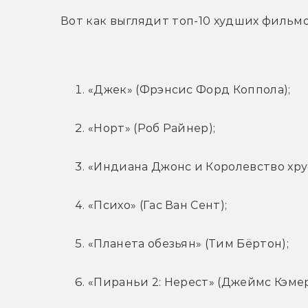
Вот как выглядит топ-10 худших фильмо
«Джек» (Фрэнсис Форд Коппола);
«Норт» (Роб Райнер);
«Индиана Джонс и Королевство хру
«Психо» (Гас Ван Сент);
«Планета обезьян» (Тим Бёртон);
«Пираньи 2: Нерест» (Джеймс Кэмер