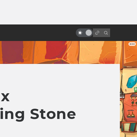
ы»:
Интересные полнометражные
ыло
аниме из 80-х (но никакого
Миядзаки!)
их
ing Stone