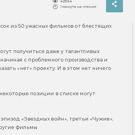
42864
1 минута на чтение
исок из 50 ужасных фильмов от блестящих 
гут получиться даже у талантливых 
ачиная с проблемного производства и 
азать «нет» проекту. И в этом нет ничего 
некоторые позиции в списке могут 
эпизод «Звездных войн», третьи «Чужие», 
другие фильмы.