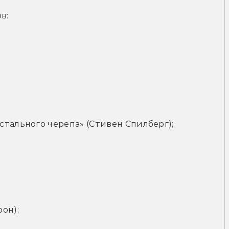
в:
стального черепа» (Стивен Спилберг);
он);