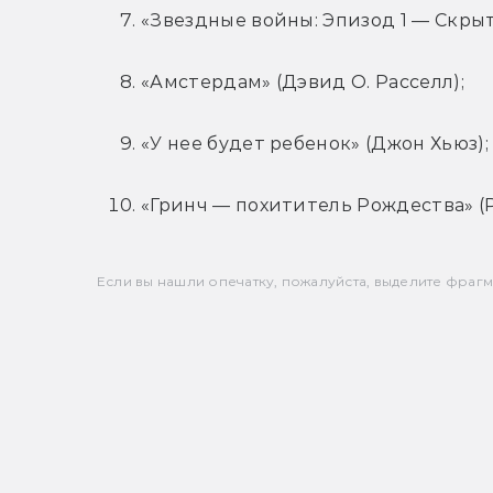
«Звездные войны: Эпизод 1 — Скрыт
«Амстердам» (Дэвид О. Расселл);
«У нее будет ребенок» (Джон Хьюз);
«Гринч — похититель Рождества» (Р
Если вы нашли опечатку, пожалуйста, выделите фрагмен