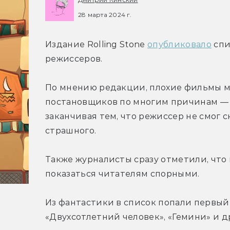
28 марта 2024 г.
Издание Rolling Stone 
опубликовало
 сп
режиссеров.
По мнению редакции, плохие фильмы мо
постановщиков по многим причинам — н
заканчивая тем, что режиссер не смог ск
страшного.
Также журналисты сразу отметили, что 
показаться читателям спорными.
Из фантастики в список попали первый 
«Двухсотлетний человек», «Гемини» и 