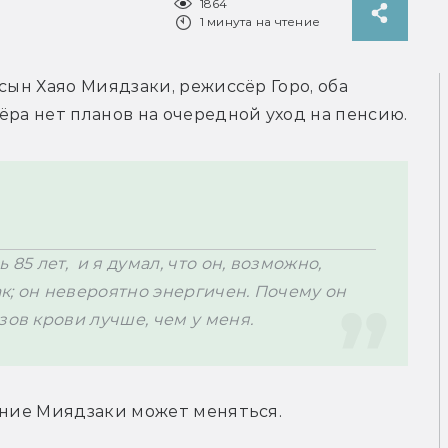
1864
1 минута на чтение
Продюсер студии Ghibli Тосио Сузуки и сын Хаяо Миядзаки, режиссёр Горо, оба 
ёра нет планов на очередной уход на пенсию.
85 лет,  и я думал, что он, возможно, 
ак; он невероятно энергичен. Почему он 
зов крови лучше, чем у меня.