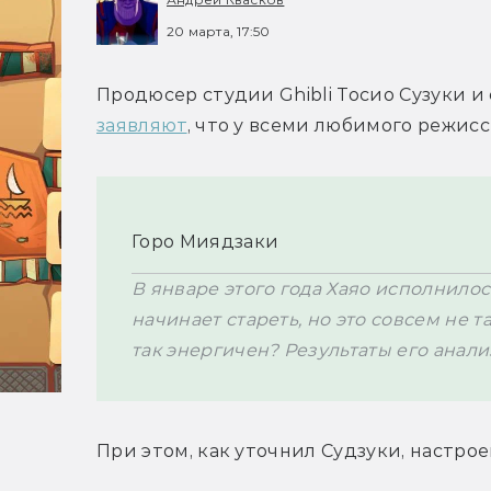
20 марта, 17:50
заявляют
, что у всеми любимого режисс
Горо Миядзаки
В январе этого года Хаяо исполнилось 
начинает стареть, но это совсем не т
так энергичен? Результаты его анали