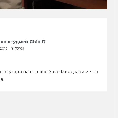
со студией Ghibli?
.2016
73189
ле ухода на пенсию Хаяо Миядзаки и что 
е.