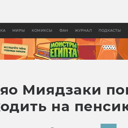
 фильмы смотреть в
Как создавались «Страшил
те 2026? В мире —
фильм, без которого не б
липсис, в России —
бы «Властелина колец»
ие комедии
УКА
МИРЫ
КОМИКСЫ
ФАН
ЖУРНАЛ
ПОДКАСТЫ
аяо Миядзаки по
ходить на пенси