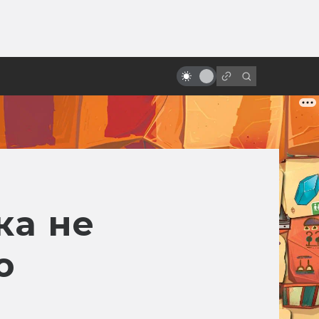
ы»:
Как создавалась «Бразилия»
ыло
Терри Гиллиама: смысл названия
и битва за концовку
ка не
ю