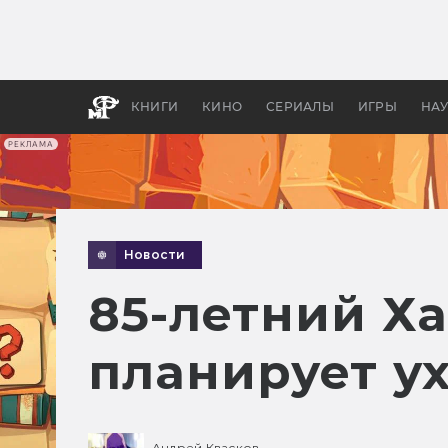
Какие
авгус
апока
детск
КНИГИ
КИНО
СЕРИАЛЫ
ИГРЫ
НА
РЕКЛАМА
Новости
85-летний Х
планирует у
Андрей Квасков