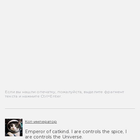
Если вы нашли опечатку, пожалуйста, выделите фрагмент
текста и нажмите Ctrl+Enter.
Кот-император
Emperor of catkind. I are controls the spice, I
are controls the Universe.