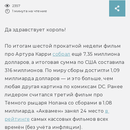
2357
1 минута на чтение
Да здравствует король!
По итогам шестой прокатной недели фильм 
про Артура Карри 
собрал
 ещё 7,35 миллиона 
долларов, а итоговая сумма по США составила 
316 миллионов. По миру сборы достигли 1,09 
миллиарда долларов — и это больше, чем 
любая другая картина по комиксам DC. Ранее 
лидером считался третий фильм про 
Тёмного рыцаря Нолана со сборами в 1,08 
миллиарда. «Аквамен» занял 24 место 
в 
рейтинге
 самых кассовых фильмов всех 
времён (без учёта инфляции).