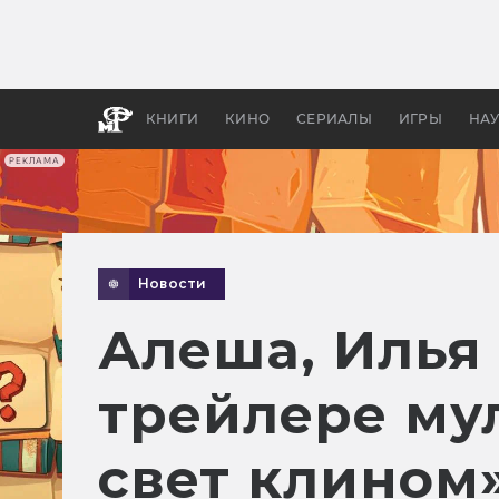
Как с
фильм
бы «В
КНИГИ
КИНО
СЕРИАЛЫ
ИГРЫ
НА
РЕКЛАМА
Новости
Алеша, Илья
трейлере му
свет клином