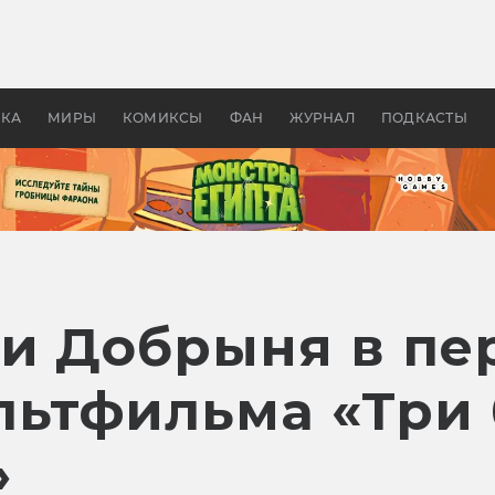
оздавались «Страшилы»:
«Одиссея» Нолана: что эт
, без которого не было
фильм сделал с Гомером и
ластелина колец»
Древней Грецией
УКА
МИРЫ
КОМИКСЫ
ФАН
ЖУРНАЛ
ПОДКАСТЫ
 и Добрыня в пе
льтфильма «Три 
»