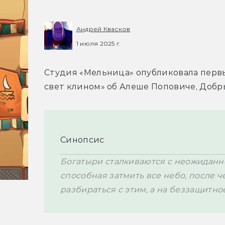
Андрей Квасков
1 июля 2025 г.
Студия «Мельница» опубликовала первы
свет клином» об Алеше Поповиче, Добр
Синопсис
Богатыри сталкиваются с неожиданной
способная затмить все небо, после ч
разбираться с этим, а на беззащитн