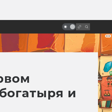
от
Сцены, которые напугали нас по-
настоящему
рвом
богатыря и