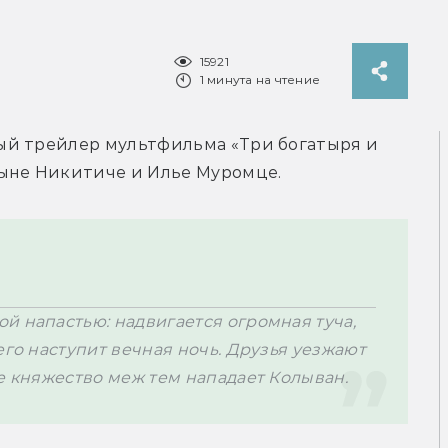
15921
1 минута на чтение
й трейлер мультфильма «Три богатыря и 
ыне Никитиче и Илье Муромце. 
 напастью: надвигается огромная туча, 
его наступит вечная ночь. Друзья уезжают 
ое княжество меж тем нападает Колыван.