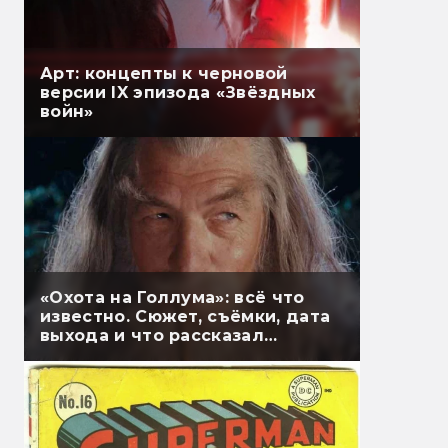
Арт: концепты к черновой
версии IX эпизода «Звёздных
войн»
«Охота на Голлума»: всё что
известно. Сюжет, съёмки, дата
выхода и что рассказал
Гэндальф