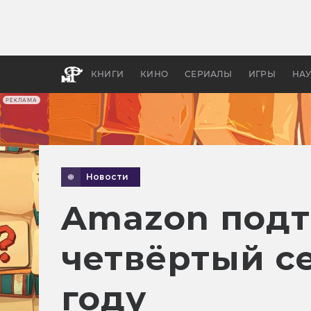
Какие
авгус
апока
детск
КНИГИ
КИНО
СЕРИАЛЫ
ИГРЫ
НА
РЕКЛАМА
Новости
Amazon подт
четвёртый се
году