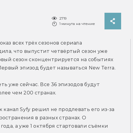
2719
1 минута на чтение
каз всех трёх сезонов сериала 
дила, что выпустит четвёртый сезон уже 
Новый сезон сконцентрируется на событиях 
Первый эпизод будет называться New Terra.
ь уже сейчас. Все 36 эпизодов будут 
олее чем 200 странах.
ак канал Syfy решил не продлевать его из-за 
остранения в разных странах. О 
ода, а уже 1 октября стартовали съёмки 