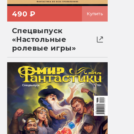
490 ₽
Купить
Спецвыпуск
«Настольные
ролевые игры»