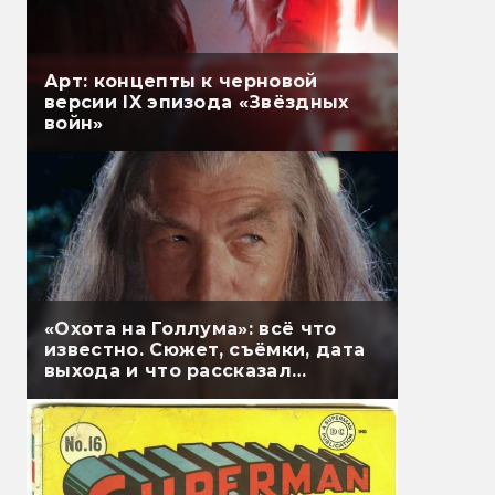
Арт: концепты к черновой
версии IX эпизода «Звёздных
войн»
«Охота на Голлума»: всё что
известно. Сюжет, съёмки, дата
выхода и что рассказал
Гэндальф