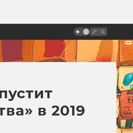
ы»:
ыло
«Терминатор»: все фильмы от
худшего к лучшему
пустит
ва» в 2019