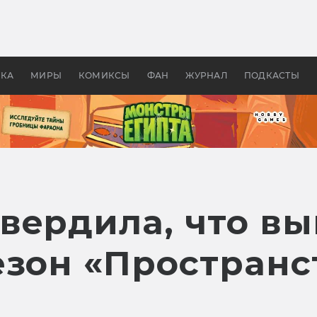
 фильмы смотреть в
Как создавались «Страшил
те 2026? В мире —
фильм, без которого не б
липсис, в России —
бы «Властелина колец»
ие комедии
УКА
МИРЫ
КОМИКСЫ
ФАН
ЖУРНАЛ
ПОДКАСТЫ
вердила, что вы
зон «Пространст