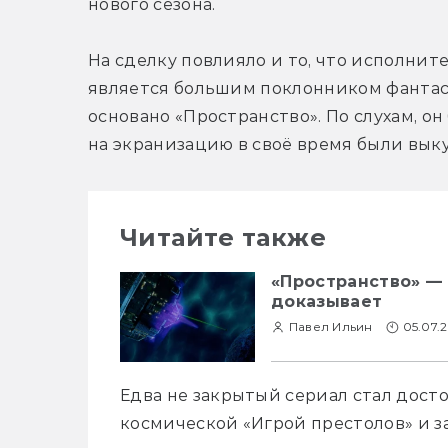
нового сезона.
На сделку повлияло и то, что исполнит
является большим поклонником фантаст
основано «Пространство». По слухам, он
на экранизацию в своё время были выку
Читайте также
«Пространство» — 
доказывает
Павел Ильин
05.07.
Едва не закрытый сериал стал дост
космической «Игрой престолов» и зас