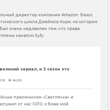
ельный директор компании Amazon  Безос 
ического цикла Джеймса Кори, на котором 
 был очень недоволен тем, что права 
плены каналом Syfy.
великий сериал, и 3 сезон это
2018
66035
ойным преемником «Светлячка» и 
лужил от нас 10/10, о боже мой.