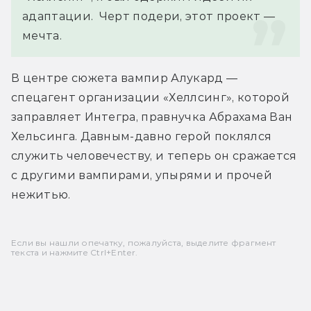
адаптации.  Черт подери, этот проект — 
мечта.
В центре сюжета вампир Алукард — 
спецагент организации «Хеллсинг», которой 
заправляет Интегра, правнучка Абрахама Ван 
Хельсинга. Давным-давно герой поклялся 
служить человечеству, и теперь он сражается 
с другими вампирами, упырями и прочей 
нежитью.
Если вы нашли опечатку, пожалуйста, выделите фрагмент
текста и нажмите Ctrl+Enter.