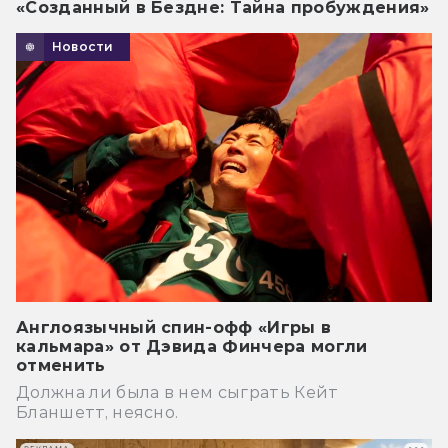
«Созданный в Бездне: Тайна пробуждения»
Новости
Англоязычный спин-офф «Игры в
кальмара» от Дэвида Финчера могли
отменить
Должна ли была в нем сыграть Кейт
Бланшетт, неясно.