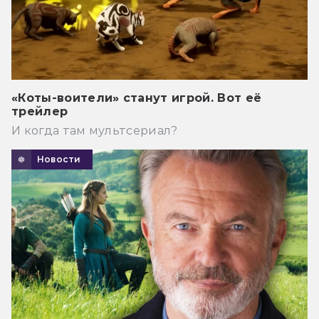
«Коты-воители» станут игрой. Вот её
трейлер
И когда там мультсериал?
Новости