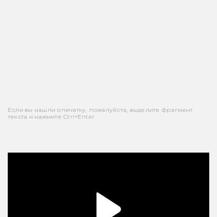
Если вы нашли опечатку, пожалуйста, выделите фрагмент
текста и нажмите Ctrl+Enter.