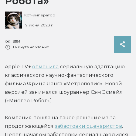
Робота»
Кот-император
19 июня 2023 г.
6156
1 минута на чтение
Apple TV+ 
отменила
 сериальную адаптацию 
классического научно-фантастического 
фильма Фрица Ланга «Метрополис». Новой 
версией занимался шоураннер Сэм Эсмейл 
(«Мистер Робот»).
Компания пошла на такое решение из-за 
продолжающейся 
забастовки сценаристов
. 
Перед началом забастовки сериал находился 