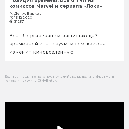
Полиция времени: всё о TVA из
комиксов Marvel и сериала «Локи»
Денис Варков
16.12.2020
31237
Всё об организации, защищающей 
временной континуум, и том, как она 
изменит киновселенную.
Если вы нашли опечатку, пожалуйста, выделите фрагмент
текста и нажмите Ctrl+Enter.