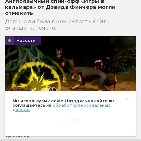
Англоязычный спин-офф «Игры в
кальмара» от Дэвида Финчера могли
отменить
Должна ли была в нем сыграть Кейт
Бланшетт, неясно.
Новости
Мы используем cookie. Находясь на сайте вы
соглашаетесь на
обработку персональных
данных.
Принять
«Коты-воители» станут игрой. Вот её
трейлер